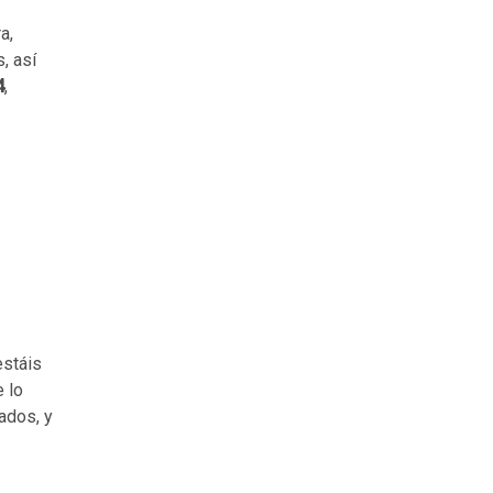
a,
, así
4
,
estáis
 lo
ados, y