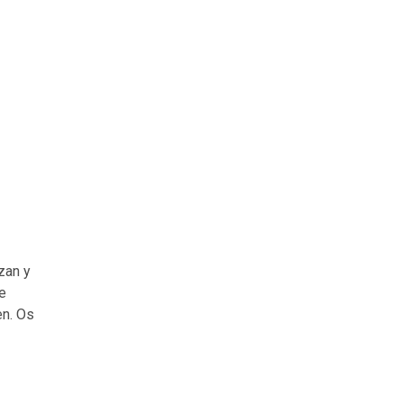
zan y
de
en. Os